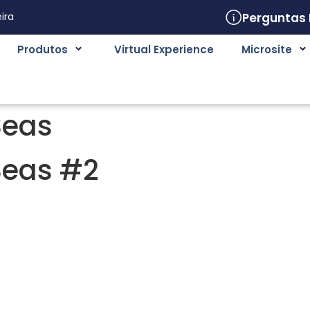
Perguntas
ira
Produtos
Virtual Experience
Microsite
Seas
Seas #2