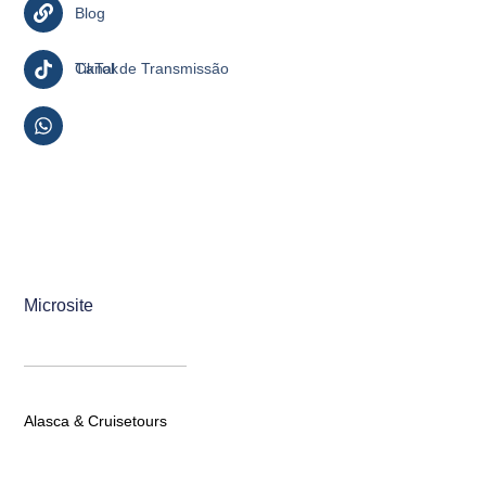
Blog
TikTok
Canal de Transmissão
Microsite
Alasca & Cruisetours