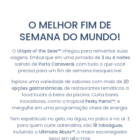
O MELHOR FIM DE
SEMANA DO MUNDO!
O
Utopia of the Seas℠
chegou para reinventar suas
viagens. Embarque em uma jornada de
3 ou 4 noites
saindo de
Porto Canaveral
, com tudo o que você
precisa para um fim de semana inesquecível.
Explore uma variedade de sabores com mais de
20
opções gastronômicas
, de restaurantes temáticos a
food trucks à beira da piscina. Curta bares
inovadores, como o tropical
Pesky Parrot℠
, e
mergulhe em uma programação cheia de energia.
Tem espetáculo no gelo, na água, no palco e no ar. E
para quem curte adrenalina, são
18 toboáguas
,
incluindo o
Ultimate Abyss℠
, o maior escorregador
seco em alto-mar.