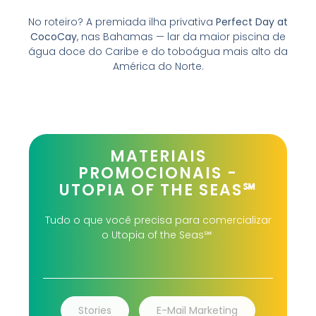
No roteiro? A premiada ilha privativa
Perfect Day at
CocoCay
, nas Bahamas — lar da maior piscina de
água doce do Caribe e do toboágua mais alto da
América do Norte.
MATERIAIS
PROMOCIONAIS -
UTOPIA OF THE SEAS℠
Tudo o que você precisa para comercializar
o Utopia of the Seas℠
Stories
E-Mail Marketing