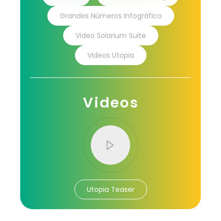
Grandes Números Infográfico
Video Solarium Suite
Videos Utopia
Videos
Utopia Teaser